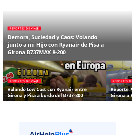
REPORTES DE VIAJE
Demora, Suciedad y Caos: Volando
junto a mi Hijo con Ryanair de Pisa a
Girona B737MAX 8-200
REPORTES DE VIAJE
REPORTES DE 
Volando Low Cost con Ryanair entre
Reporte: V
Girona y Pisa a bordo del B737-800
Girona a P