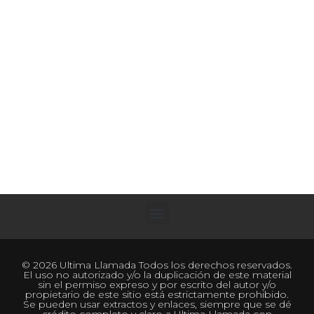
© 2026 Ultima Llamada Todos los derechos reservados.
El uso no autorizado y/o la duplicación de este material
sin el permiso expreso y por escrito del autor y/o
propietario de este sitio está estrictamente prohibido.
Se pueden usar extractos y enlaces, siempre que se dé
crédito completo y claro a Ultima Llamada con