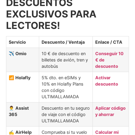
DESCUENTOS
EXCLUSIVOS PARA
LECTORES!
Servicio
Descuento / Ventaja
Enlace / CTA
✈️
Omio
10 € de descuento en
Conseguir 10
billetes de avión, tren y
€ de
autobús
descuento
📶
Holafly
5% dto. en eSIMs y
Activar
10% en Holafly Plans
descuento
con código
ULTIMALLAMADA
👨‍⚕️
Assist
Descuento en tu seguro
Aplicar código
365
de viaje con el código
y ahorrar
ULTIMALLAMADA
✍️
AirHelp
Comprueba si tu vuelo
Calcular mi