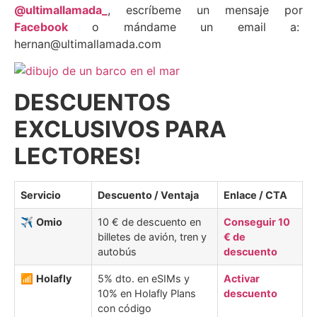
@ultimallamada_
, escríbeme un mensaje por
Facebook
o mándame un email a:
hernan@ultimallamada.com
DESCUENTOS
EXCLUSIVOS PARA
LECTORES!
Servicio
Descuento / Ventaja
Enlace / CTA
✈️
Omio
10 € de descuento en
Conseguir 10
billetes de avión, tren y
€ de
autobús
descuento
📶
Holafly
5% dto. en eSIMs y
Activar
10% en Holafly Plans
descuento
con código