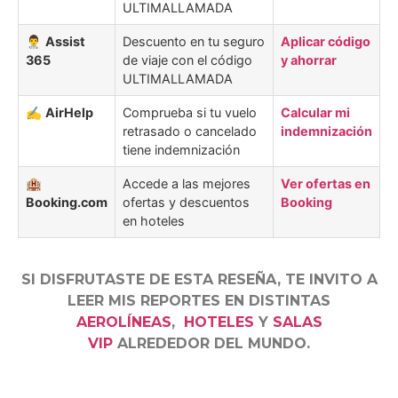
ULTIMALLAMADA
👨‍⚕️
Assist
Descuento en tu seguro
Aplicar código
365
de viaje con el código
y ahorrar
ULTIMALLAMADA
✍️
AirHelp
Comprueba si tu vuelo
Calcular mi
retrasado o cancelado
indemnización
tiene indemnización
🏨
Accede a las mejores
Ver ofertas en
Booking.com
ofertas y descuentos
Booking
en hoteles
SI DISFRUTASTE DE ESTA RESEÑA, TE INVITO A
LEER MIS REPORTES EN DISTINTAS
AEROLÍNEAS
,
HOTELES
Y
SALAS
VIP
ALREDEDOR DEL MUNDO.