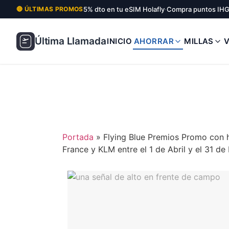
5% dto en tu eSIM Holafly
·
Compra puntos IHG
🔴 ÚLTIMAS PROMOS
Última Llamada
INICIO
AHORRAR
MILLAS
Portada
»
Flying Blue Premios Promo con h
France y KLM entre el 1 de Abril y el 31 d