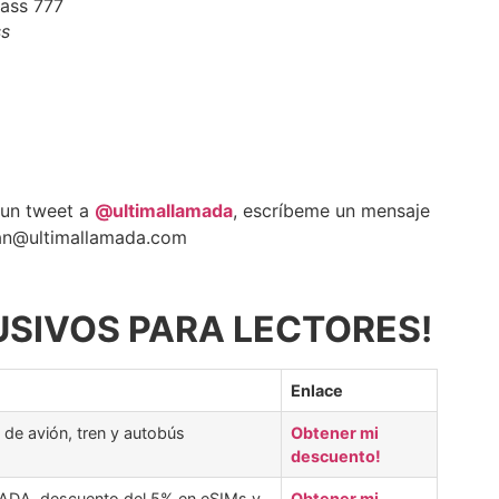
ss
 un tweet a
@ultimallamada
, escríbeme un mensaje
an@ultimallamada.com
SIVOS PARA LECTORES!
Enlace
 de avión, tren y autobús
Obtener mi
descuento!
DA, descuento del 5% en eSIMs y
Obtener mi