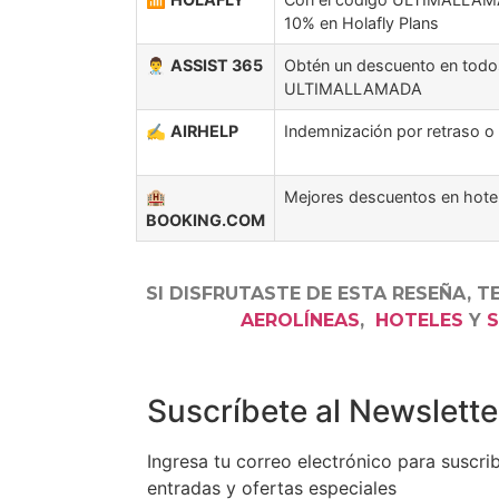
10% en Holafly Plans
👨‍⚕️
ASSIST 365
Obtén un descuento en todos
ULTIMALLAMADA
✍️
AIRHELP
Indemnización por retraso o
🏨
Mejores descuentos en hote
BOOKING.COM
SI DISFRUTASTE DE ESTA RESEÑA, T
AEROLÍNEAS
,
HOTELES
Y
S
Suscríbete al Newslette
Ingresa tu correo electrónico para suscrib
entradas y ofertas especiales