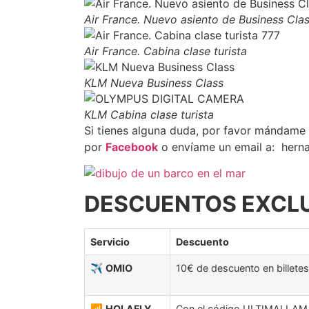
Air France. Nuevo asiento de Business Cla
Air France. Cabina clase turista
KLM Nueva Business Class
KLM Cabina clase turista
Si tienes alguna duda, por favor mándame
por
Facebook
o envíame un email a: hern
DESCUENTOS EXCLU
Servicio
Descuento
✈️
OMIO
10€ de descuento en billetes
📶
HOLAFLY
Con el código ULTIMALLAMA