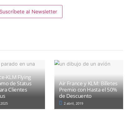
ce-KLM Flying
omo de Status
Air France y KLM: Billetes
ara Clientes
Premio con Hasta el 50%
lus
de Descuento
 2025
2 abril, 2019