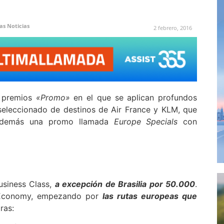
as Noticias
2 febrero, 2016
s premios
«Promo»
en el que se aplican profundos
eleccionado de destinos de
Air France y KLM, que
además una promo llamada
Europe Specials
con
usiness Class,
a excepción de Brasilia por 50.000
.
conomy, empezando por
las rutas europeas que
ras: