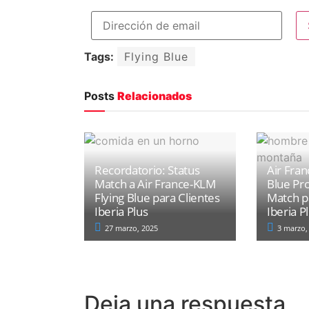
Tags:
Flying Blue
Posts
Relacionados
Recordatorio: Status
Air Fran
Match a Air France-KLM
Blue Pr
Flying Blue para Clientes
Match p
Iberia Plus
Iberia P
27 marzo, 2025
3 marzo,
Deja una respuesta