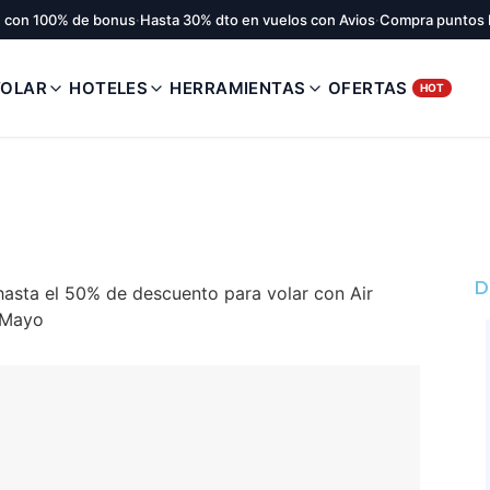
 con 100% de bonus
·
Hasta 30% dto en vuelos con Avios
·
Compra puntos 
VOLAR
HOTELES
HERRAMIENTAS
OFERTAS
HOT
D
asta el 50% de descuento para volar con Air
e Mayo