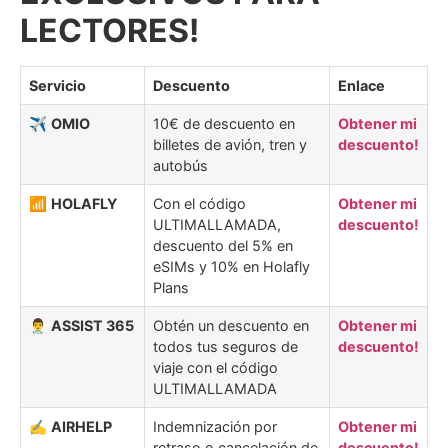
LECTORES!
Servicio
Descuento
Enlace
✈️
OMIO
10€ de descuento en
Obtener mi
billetes de avión, tren y
descuento!
autobús
📶
HOLAFLY
Con el código
Obtener mi
ULTIMALLAMADA,
descuento!
descuento del 5% en
eSIMs y 10% en Holafly
Plans
👨‍⚕️
ASSIST 365
Obtén un descuento en
Obtener mi
todos tus seguros de
descuento!
viaje con el código
ULTIMALLAMADA
✍️
AIRHELP
Indemnización por
Obtener mi
retraso o cancelación de
descuento!