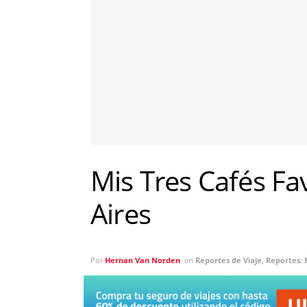
Mis Tres Cafés Fa
Aires
Por
Hernan Van Norden
en
Reportes de Viaje
,
Reportes: 