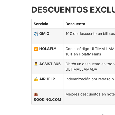
DESCUENTOS EXCLU
Servicio
Descuento
✈️
OMIO
10€ de descuento en billetes
📶
HOLAFLY
Con el código ULTIMALLAMA
10% en Holafly Plans
👨‍⚕️
ASSIST 365
Obtén un descuento en todos
ULTIMALLAMADA
✍️
AIRHELP
Indemnización por retraso o
🏨
Mejores descuentos en hote
BOOKING.COM