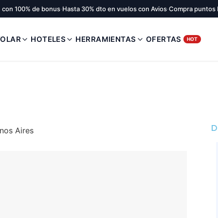
 con 100% de bonus
·
Hasta 30% dto en vuelos con Avios
·
Compra puntos 
VOLAR
HOTELES
HERRAMIENTAS
OFERTAS
HOT
D
nos Aires