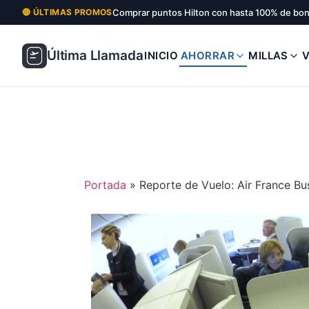
Comprar puntos Hilton con hasta 100% de bo
🔴 ÚLTIMAS PROMOS
Última Llamada
INICIO
AHORRAR
MILLAS
Portada
»
Reporte de Vuelo: Air France B