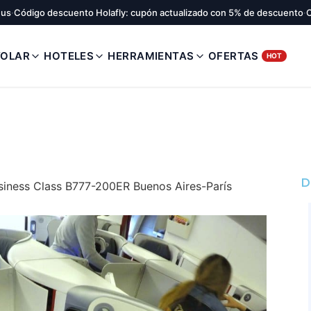
nus
·
Código descuento Holafly: cupón actualizado con 5% de descuento
·
C
VOLAR
HOTELES
HERRAMIENTAS
OFERTAS
HOT
D
usiness Class B777-200ER Buenos Aires-París