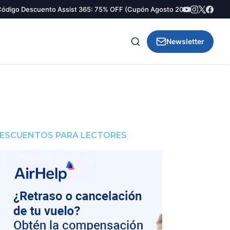
ódigo Descuento Assist 365: 75% OFF (Cupón Agosto 2026)
·
Compra pu
Newsletter
ESCUENTOS PARA LECTORES