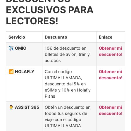
EXCLUSIVOS PARA
LECTORES!
Servicio
Descuento
Enlace
✈️
OMIO
10€ de descuento en
Obtener mi
billetes de avión, tren y
descuento!
autobús
📶
HOLAFLY
Con el código
Obtener mi
ULTIMALLAMADA,
descuento!
descuento del 5% en
eSIMs y 10% en Holafly
Plans
👨‍⚕️
ASSIST 365
Obtén un descuento en
Obtener mi
todos tus seguros de
descuento!
viaje con el código
ULTIMALLAMADA