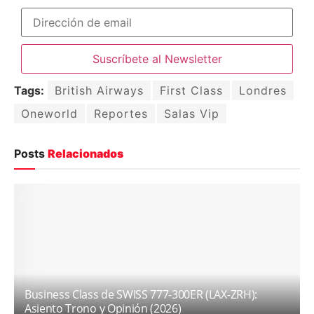
Tags:
British Airways
First Class
Londres
Oneworld
Reportes
Salas Vip
Posts
Relacionados
Business Class de SWISS 777-300ER (LAX-ZRH):
Asiento Trono y Opinión (2026)