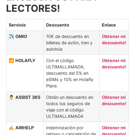
LECTORES!
Servicio
Descuento
Enlace
✈️
OMIO
10€ de descuento en
Obtener mi
billetes de avión, tren y
descuento!
autobús
📶
HOLAFLY
Con el código
Obtener mi
ULTIMALLAMADA,
descuento!
descuento del 5% en
eSIMs y 10% en Holafly
Plans
👨‍⚕️
ASSIST 365
Obtén un descuento en
Obtener mi
todos tus seguros de
descuento!
viaje con el código
ULTIMALLAMADA
✍️
AIRHELP
Indemnización por
Obtener mi
retraso o cancelación de
descuento!